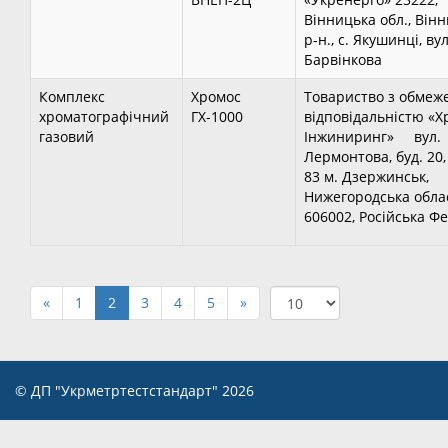
Вінницька обл., Він
р-н., с. Якушинці, вул
Барвінкова
Комплекс
Хромос
Товариство з обмеж
хроматографічний
ГХ-1000
відповідальністю «Х
газовий
Інжиниринг» вул.
Лермонтова, буд. 20,
83 м. Дзержинськ,
Нижегородська обла
606002, Російська Ф
«
1
2
3
4
5
»
© ДП "Укрметртестстандарт" 2026