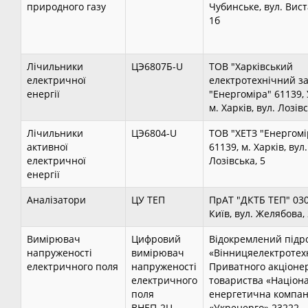
природного газу
Чубинське, вул. Вис
1б
Лічильники
ЦЭ6807Б-U
ТОВ "Харківський
електричної
електротехнічний з
енергії
"Енергоміра" 61139, 
м. Харків, вул. Лозівс
Лічильники
ЦЭ6804-U
ТОВ "ХЕТЗ "Енергомі
активної
61139, м. Харків, вул.
електричної
Лозівська, 5
енергії
Аналізатори
ЦУ ТЕП
ПрАТ "ДКТБ ТЕП" 030
Київ, вул. Желябова,
Вимірювач
Цифровий
Відокремлений підр
напруженості
вимірювач
«Вінницяелектротех
електричного поля
напруженості
Приватного акціоне
електричного
товариства «Націон
поля
енергетична компан
ВНЕП-2Ц
«Укренерго» 23222,