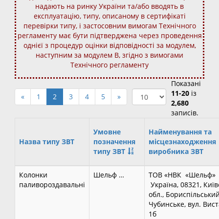
надають на ринку України та/або вводять в
експлуатацію, типу, описаному в сертифікаті
перевірки типу, і застосовним вимогам Технічного
регламенту має бути підтверджена через проведення
однієї з процедур оцінки відповідності за модулем,
наступним за модулем В, згідно з вимогами
Технічного регламенту
Показані
11-20
із
«
1
2
3
4
5
»
2,680
записів.
Умовне
Найменування та
Назва типу ЗВТ
позначення
місцезнаходження
типу ЗВТ
виробника ЗВТ
Колонки
Шельф …
ТОВ «НВК «Шельф
паливороздавальні
Україна, 08321, Київ
обл., Бориспільський 
Чубинське, вул. Вис
1б