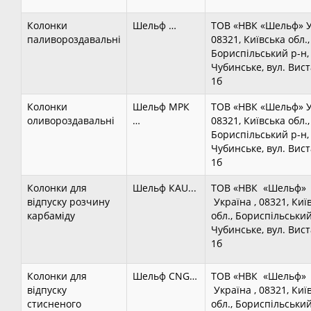
Колонки
Шельф …
ТОВ «НВК «Шельф» У
паливороздавальні
08321, Київська обл.,
Бориспільський р-н, 
Чубинське, вул. Вис
1б
Колонки
Шельф МРК
ТОВ «НВК «Шельф» У
оливороздавальні
…
08321, Київська обл.,
Бориспільський р-н, 
Чубинське, вул. Вис
1б
Колонки для
Шельф КАU...
ТОВ «НВК «Шельф
відпуску розчину
Україна , 08321, Киї
карбаміду
обл., Бориспільський 
Чубинське, вул. Вис
1б
Колонки для
Шельф CNG…
ТОВ «НВК «Шельф
відпуску
Україна , 08321, Киї
стисненого
обл., Бориспільський 