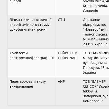
енергії
Savska loka 4, 4
Kranj, Slovenia,
Словенія
Лічильники електричної
ЛТ-1
Державне
енергії змінного струму
підприємство
однофазні електронні
"Новатор" вул.
Тернопільська, 
м. Хмельницьк
29018, Україна
Комплекси
НЕЙРОКОМ,
ТОВ "ХАІ-МЕДИ
електроенцефалографічні
НЕЙРОЛАБ
м. Харків, 61070
вул. Академіка
Проскури, 18, к.
Україна
Перетворювачі тиску
АИР
ТОВ "ЕЛЕМЕР
вимірювальні
СЕНСОР" Україн
69059, м.
Запоріжжя, вул
Комарова, 2