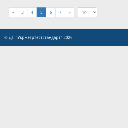
«
3
4
5
6
7
»
© ДП "Укрметртестстандарт" 2026