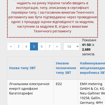
надають на ринку України та/або вводять в
експлуатацію, типу, описаному в сертифікаті
перевірки типу, і застосовним вимогам Технічного
регламенту має бути підтверджена через проведення
однієї з процедур оцінки відповідності за модулем,
наступним за модулем В, згідно з вимогами
Технічного регламенту
Показані
41-50
із
«
3
4
5
6
7
»
2,680
записів.
Умовне
Найменування
Назва типу ЗВТ
позначення
місцезнаходж
типу ЗВТ
виробника ЗВ
Лічильники електричної
ED2
EMH metering
енергії однофазні
GmbH & Co. KG
багатотарифні
Neu-Galliner We
19258, Gallin,
Germany, ФРН