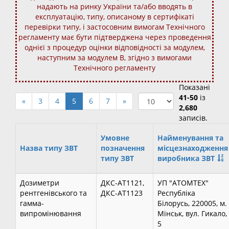
надають на ринку України та/або вводять в
експлуатацію, типу, описаному в сертифікаті
перевірки типу, і застосовним вимогам Технічного
регламенту має бути підтверджена через проведення
однієї з процедур оцінки відповідності за модулем,
наступним за модулем В, згідно з вимогами
Технічного регламенту
Показані
41-50
із
«
3
4
5
6
7
»
2,680
записів.
Умовне
Найменування та
Назва типу ЗВТ
позначення
місцезнаходження
типу ЗВТ
виробника ЗВТ
Дозиметри
ДКС-АТ1121,
УП "АТОМТЕХ"
рентгенівського та
ДКС-АТ1123
Республіка
гамма-
Білорусь, 220005, м.
випромінювання
Мінськ, вул. Гикало,
5