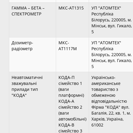
ГАММА – БЕТА –
МКС-АТ1315
УП "АТОМТЕХ"
СПЕКТРОМЕТР
Республіка
Білорусь, 220005, м.
Мінськ, вул. Гикало,
5
Дозиметр-
МКС-
УП "АТОМТЕХ"
радіометр
АТ1117М
Республіка
Білорусь, 220005, м.
Мінськ, вул. Гикало,
5
Неавтоматичні
КОДА-П
Українсько-
зважувальні
сімейство 1
американське
прилади тип
(ваги
товариство з
"КОДА"
платформні)
обмеженою
КОДА-А
відповідальністю
сімейство 2
Фірма "КОДА" вул.
(ваги
Багалія, 22, кв. 1, м.
автомобільні)
Харків, Україна,
КОДА-В
61002
сімейство 3