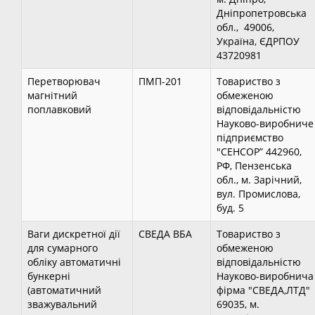
Дніпропетровська
обл., 49006,
Україна, ЄДРПОУ
43720981
Перетворювач
ПМП-201
Товариство з
магнітний
обмеженою
поплавковий
відповідальністю
Науково-виробниче
підприємство
"СЕНСОР” 442960,
РФ, Пензенська
обл., м. Зарічний,
вул. Промислова,
буд. 5
Ваги дискретної дії
СВЕДА ВБА
Товариство з
для сумарного
обмеженою
обліку автоматичні
відповідальністю
бункерні
Науково-виробнича
(автоматичний
фірма "СВЕДА,ЛТД"
зважувальний
69035, м.