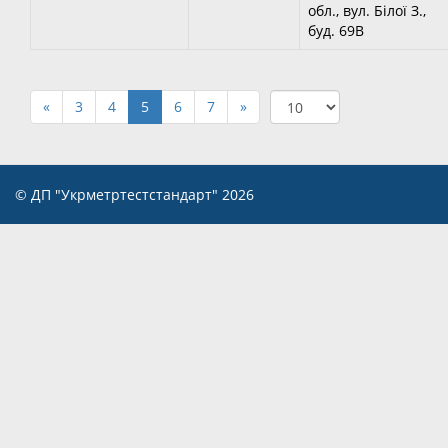
обл., вул. Білої З.,
буд. 69В
«
3
4
5
6
7
»
© ДП "Укрметртестстандарт" 2026