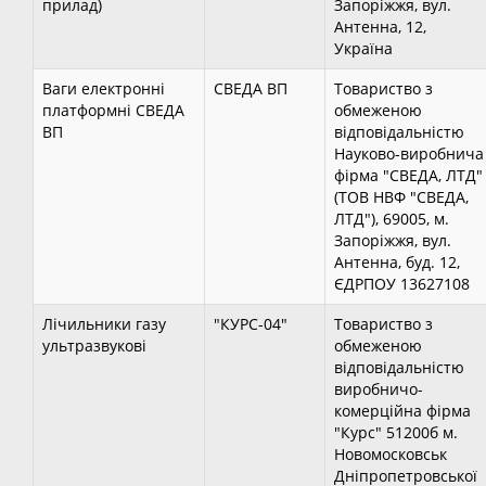
прилад)
Запоріжжя, вул.
Антенна, 12,
Україна
Ваги електронні
СВЕДА ВП
Товариство з
платформні СВЕДА
обмеженою
ВП
відповідальністю
Науково-виробнича
фірма "СВЕДА, ЛТД"
(ТОВ НВФ "СВЕДА,
ЛТД"), 69005, м.
Запоріжжя, вул.
Антенна, буд. 12,
ЄДРПОУ 13627108
Лічильники газу
"КУРС-04"
Товариство з
ультразвукові
обмеженою
відповідальністю
виробничо-
комерційна фірма
"Курс" 51200б м.
Новомосковськ
Дніпропетровської