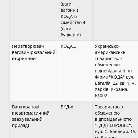
(ваги
вагонні)
КОДА-Б
сімейство 4
(ваги
бункерні)
Перетворювач
КОДА…
Українсько-
ваговимірювальний
американське
вторинний
товариство з
обмеженою
відповідальністю
Фірма "КОДА" вул.
Багалія, 22, кв. 1, м.
Харків, Україна,
61002
Ваги кранові
ВКД-х
Товариство з
(неавтоматичний
обмеженою
зважувальний
відповідальністю
прилад)
"ТД ДНЕПРОВЕС",
вул. С. Бандери, 15,
м. Дніпро,