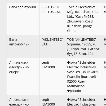
Ваги електронні
CERTUS CH…,
TScale Electronics
Н
CERTUS CM…
Mfg. (Kunshan) Co.,
м
Ltd., (Китай) 268,
Zhujiawan Road,
Kunshan, Jiangsu,
China
Ваги
"АКЦЕНТВЕС"
ТОВ "АКЦЕНТВЕС",
Н
автомобільні
ВАТ…
Україна, 49055, м.
м
Дніпро, вул. Титова,
буд.18-Б, кв. 124
Лічильники
серії
Фірма "Schneider
Н
електричної
іЕМ2000
Electric Industries
м
енергії
SAS", 89, Boulevard
Franclin Roosevelt
92500 Rueil-
Malmaison,
Франція
Лічильники
серії
Фірма "Schneider
Н
електричної
іЕМ3000
Electric Industries
м