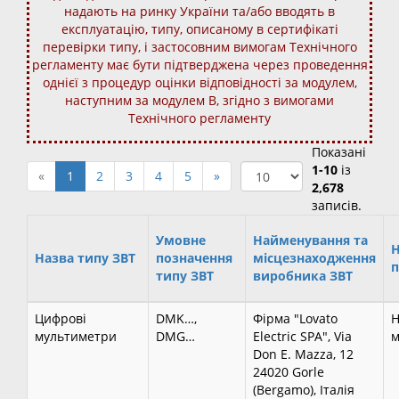
надають на ринку України та/або вводять в
експлуатацію, типу, описаному в сертифікаті
перевірки типу, і застосовним вимогам Технічного
регламенту має бути підтверджена через проведення
однієї з процедур оцінки відповідності за модулем,
наступним за модулем В, згідно з вимогами
Технічного регламенту
Показані
1-10
із
«
1
2
3
4
5
»
2,678
записів.
Умовне
Найменування та
Назва типу ЗВТ
позначення
місцезнаходження
п
типу ЗВТ
виробника ЗВТ
Цифрові
DMK…,
Фірма "Lovato
Н
мультиметри
DMG…
Electric SPA", Via
м
Don E. Mazza, 12
24020 Gorle
(Bergamo), Італія