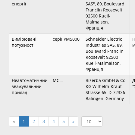
енергії
SAS", 89, Boulevard
Franclin Roosevelt
92500 Rueil-
Malmaison,
Франція
Вимірювачі
серії РМ5000
Schneider Electric
Н
потужності
Industries SAS, 89,
м
Boulevard Franclin
Roosevelt 92500
Rueil-Malmaison,
Франція
Неавтоматичний
МС…
Bizerba GmbH & Co.
зважувальний
KG Wilhelm-Kraut-
"
прилад
Strasse 65, D-72336
Balingen, Germany
«
1
2
3
4
5
»