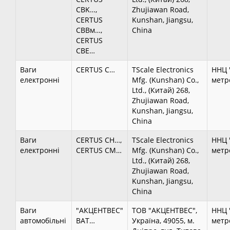
CBK…,
Zhujiawan Road,
CERTUS
Kunshan, Jiangsu,
CBBм…,
China
CERTUS
CBE…
Ваги
CERTUS C…
TScale Electronics
ННЦ 
електронні
Mfg. (Kunshan) Co.,
метро
Ltd., (Китай) 268,
Zhujiawan Road,
Kunshan, Jiangsu,
China
Ваги
CERTUS CH…,
TScale Electronics
ННЦ 
електронні
CERTUS CM…
Mfg. (Kunshan) Co.,
метро
Ltd., (Китай) 268,
Zhujiawan Road,
Kunshan, Jiangsu,
China
Ваги
"АКЦЕНТВЕС"
ТОВ "АКЦЕНТВЕС",
ННЦ 
автомобільні
ВАТ…
Україна, 49055, м.
метро