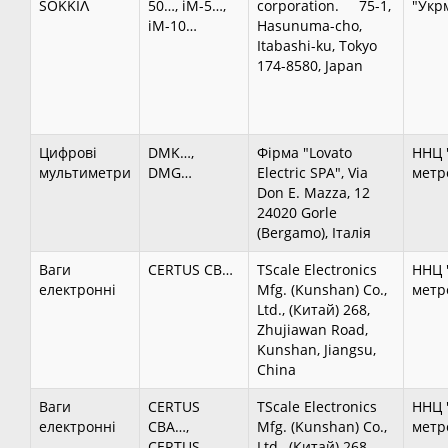
SOKKІɅ
50…, iM-5…,
corporation. 75-1,
"Укр
iM-10…
Hasunuma-cho,
Itabashi-ku, Tokyo
174-8580, Japan
Цифрові
DMK…,
Фірма "Lovato
ННЦ 
мультиметри
DMG…
Electric SPA", Via
метро
Don E. Mazza, 12
24020 Gorle
(Bergamo), Італія
Ваги
CERTUS CB…
TScale Electronics
ННЦ 
електронні
Mfg. (Kunshan) Co.,
метро
Ltd., (Китай) 268,
Zhujiawan Road,
Kunshan, Jiangsu,
China
Ваги
CERTUS
TScale Electronics
ННЦ 
електронні
CBA…,
Mfg. (Kunshan) Co.,
метро
CERTUS
Ltd., (Китай) 268,