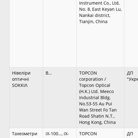
Instrument Co., Ltd,
No. 8, East Keyan Lu,
Nankai district,
Tianjin, China
Нівеліри
В…
TOPCON
ДП
оптичні
corporation /
"Укр
SOKKІɅ
Topcon Optical
(H.K.) Ltd. Meeco
Industrial Bldg.
No.53-55 Au Pui
Wan Street Fo Tan
Road Shatin N.T.,
Hong Kong, China
Тахеометри
iX-100…, iX-
TOPCON
ДП