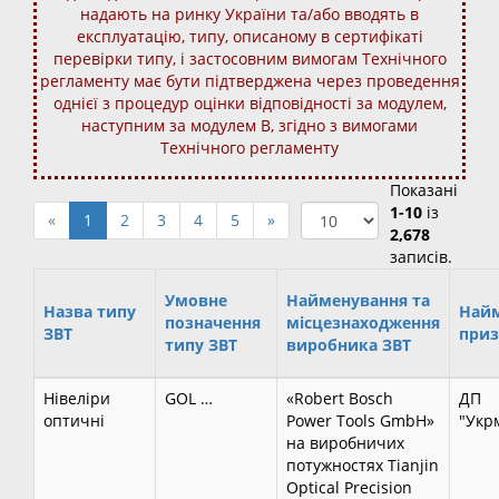
надають на ринку України та/або вводять в
експлуатацію, типу, описаному в сертифікаті
перевірки типу, і застосовним вимогам Технічного
регламенту має бути підтверджена через проведення
однієї з процедур оцінки відповідності за модулем,
наступним за модулем В, згідно з вимогами
Технічного регламенту
Показані
1-10
із
«
1
2
3
4
5
»
2,678
записів.
Умовне
Найменування та
Назва типу
Най
позначення
місцезнаходження
ЗВТ
приз
типу ЗВТ
виробника ЗВТ
Нівеліри
GOL …
«Robert Bosch
ДП
оптичні
Power Tools GmbH»
"Укр
на виробничих
потужностях Tianjin
Optical Precision