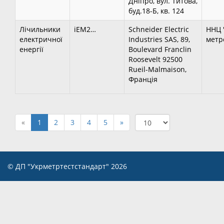
Дніпро, вул. Титова,
буд.18-Б, кв. 124
Лічильники
іЕМ2…
Schneider Electric
ННЦ 
електричної
Industries SAS, 89,
метро
енергії
Boulevard Franclin
Roosevelt 92500
Rueil-Malmaison,
Франція
«
1
2
3
4
5
»
© ДП "Укрметртестстандарт" 2026