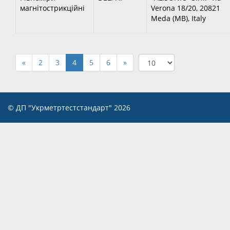
магнітострикційні
Verona 18/20, 20821
Meda (MB), Italy
«
2
3
4
5
6
»
© ДП "Укрметртестстандарт" 2026