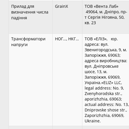
Прилад для
GrainX
ТОВ «Вента Лаб»
49064, м. Дніпро, пр-
визначення числа
т Сергія Нігояна, 50,
падіння
кв. 23
Трансформатори
НОГ…, НКГ…
ТОВ «ЕЛІЗ», юр.
адреса: вул.
напруги
Звенигородська, 9, м.
Запоріжжя, 69063;
адреса виробництва:
вул. Дніпровське
шосе, 13, м.
Запоріжжя, 69069,
Україна.«ELIZ» LLC,
legal address: No. 9,
Zvenyhorodska str.,
aporizhzhia, 69063;
actual address: No. 13,
Dniprovske shose str.,
Zaporizhzhia, 69069,
Ukraine.