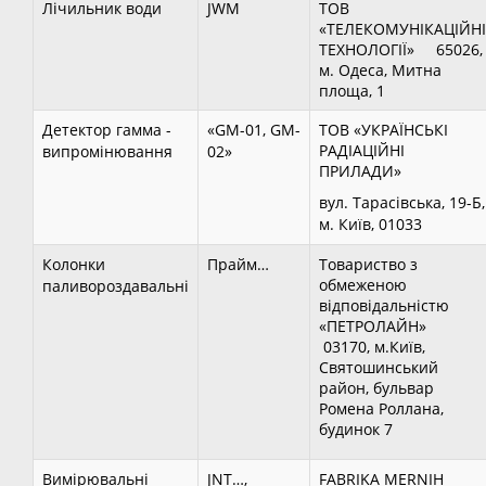
Лічильник води
JWM
ТОВ
«ТЕЛЕКОМУНІКАЦІЙНІ
ТЕХНОЛОГІЇ» 65026,
м. Одеса, Митна
площа, 1
Детектор гамма -
«GM-01, GM-
ТОВ «УКРАЇНСЬКІ
РАДІАЦІЙНІ
випромінювання
02»
ПРИЛАДИ»
вул. Тарасівська, 19-Б,
м. Київ, 01033
Колонки
Прайм…
Товариство з
обмеженою
паливороздавальні
відповідальністю
«ПЕТРОЛАЙН»
03170, м.Київ,
Святошинський
район, бульвар
Ромена Роллана,
будинок 7
Вимірювальні
JNT…,
FABRIKA MERNIH