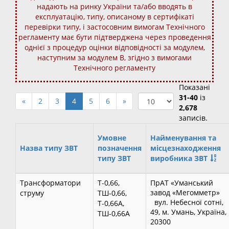
надають на ринку України та/або вводять в
експлуатацію, типу, описаному в сертифікаті
перевірки типу, і застосовним вимогам Технічного
регламенту має бути підтверджена через проведення
однієї з процедур оцінки відповідності за модулем,
наступним за модулем В, згідно з вимогами
Технічного регламенту
Показані
31-40
із
«
2
3
4
5
6
»
2,678
записів.
Умовне
Найменування та
Назва типу ЗВТ
позначення
місцезнаходження
типу ЗВТ
виробника ЗВТ
Трансформатори
Т-0,66,
ПрАТ «Уманський
завод «Мегомметр»
струму
ТШ-0,66,
вул. Небесної сотні,
Т-0,66А,
49, м. Умань, Україна,
ТШ-0,66А
20300