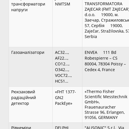
TRANSFORMATORA
трансформатори
NMTSM
ZAJECAR (FMT ZAJECAR
напруги
d.o.o. 19000, м.
Заечар, Стражиловськ
57, Сербія 19000,
Zaječar, Stražilovska, 5
Serbia
Газоаналізатори
AC32…,
ENVEA 111 Bd
AF22…,
Robespierre – CS
CO12…,
80004, 78304 Poissy –
O342…,
Cedex 4, France
VOC72…,
HC51…
«Thermo Fisher
Рюкзаковий
«FHT 1377-
Scientific Messtechnik
радіаційний
GN2
GmbH»,
детектор
PackEye»
Frauenauracher
Strasse 96, Erlangen,
91056, GERMANY
Рівнеміри
DELPHI
"ALISONIC" S.r.l. Via