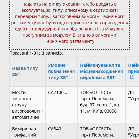
надають на ринку України та/або вводять в
експлуатацію, типу, описаному в сертифікаті
перевірки типу, і застосовним вимогам Технічного
регламенту має бути підтверджена через проведення
однієї з процедур оцінки відповідності за модулем,
наступним за модулем В, згідно з вимогами
Технічного регламенту
Показані
1-3
із
3
записів.
Умовне
Найменування та
Най
Назва типу
позначення
місцезнаходження
приз
ЗВТ
типу ЗВТ
виробника ЗВТ
Мости
СА7100…
ТОВ «ОЛТЕСТ»
ДП
змінного
пр-т Перемоги,
"Укр
струму
буд. 37, корп. 1, кв.
високовольтні
11, м. Київ, 03056
автоматичні
Вимірювач
СА540
ТОВ «ОЛТЕСТ»
ДП
трифазний
пр-т Перемоги,
"Укр