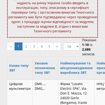
надають на ринку України та/або вводять в
експлуатацію, типу, описаному в сертифікаті
перевірки типу, і застосовним вимогам Технічного
регламенту має бути підтверджена через проведення
однієї з процедур оцінки відповідності за модулем,
наступним за модулем В, згідно з вимогами
Технічного регламенту
Показані
1-10
із
«
1
2
3
4
5
»
2,680
записів.
Умовне
Найменування та
Най
Назва типу
позначення
місцезнаходження
приз
ЗВТ
типу ЗВТ
виробника ЗВТ
орга
Цифрові
DMK…,
Фірма "Lovato
ННЦ 
мультиметри
DMG…
Electric SPA", Via
метро
Don E. Mazza, 12
24020 Gorle
(Bergamo), Італія