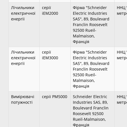
Лічильники
серії
Фірма "Schneider
ННЦ 
електричної
іЕМ2000
Electric Industries
метро
енергії
SAS", 89, Boulevard
Franclin Roosevelt
92500 Rueil-
Malmaison,
Франція
Лічильники
серії
Фірма "Schneider
ННЦ 
електричної
іЕМ3000
Electric Industries
метро
енергії
SAS", 89, Boulevard
Franclin Roosevelt
92500 Rueil-
Malmaison,
Франція
Вимірювачі
серії РМ5000
Schneider Electric
ННЦ 
потужності
Industries SAS, 89,
метро
Boulevard Franclin
Roosevelt 92500
Rueil-Malmaison,
Франція