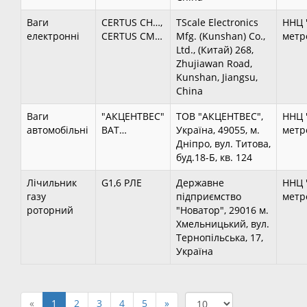
Ваги
CERTUS CH…,
TScale Electronics
ННЦ 
електронні
CERTUS CM…
Mfg. (Kunshan) Co.,
метро
Ltd., (Китай) 268,
Zhujiawan Road,
Kunshan, Jiangsu,
China
Ваги
"АКЦЕНТВЕС"
ТОВ "АКЦЕНТВЕС",
ННЦ 
автомобільні
ВАТ…
Україна, 49055, м.
метро
Дніпро, вул. Титова,
буд.18-Б, кв. 124
Лічильник
G1,6 РЛЕ
Державне
ННЦ 
газу
підприємство
метро
роторний
"Новатор", 29016 м.
Хмельницький, вул.
Тернопільська, 17,
Україна
«
1
2
3
4
5
»