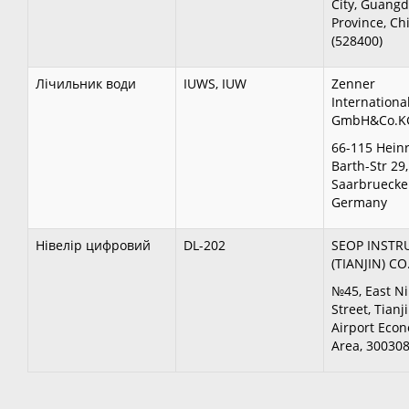
City, Guang
Province, Ch
(528400)
Лічильник води
IUWS, IUW
Zenner
Internationa
GmbH&Co.
66-115 Heinr
Barth-Str 29,
Saarbruecke
Germany
Нівелір цифровий
DL-202
SEOP INST
(TIANJIN) CO.
№45, East N
Street, Tianj
Airport Eco
Area, 300308