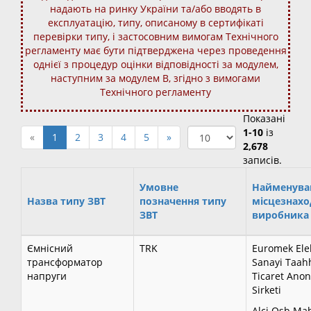
надають на ринку України та/або вводять в
експлуатацію, типу, описаному в сертифікаті
перевірки типу, і застосовним вимогам Технічного
регламенту має бути підтверджена через проведення
однієї з процедур оцінки відповідності за модулем,
наступним за модулем В, згідно з вимогами
Технічного регламенту
Показані
1-10
із
«
1
2
3
4
5
»
2,678
записів.
Умовне
Найменува
Назва типу ЗВТ
позначення типу
місцезнах
ЗВТ
виробника
Ємнісний
TRK
Euromek Elek
трансформатор
Sanayi Taah
напруги
Ticaret Ano
Sirketi
Alci Osb Ma