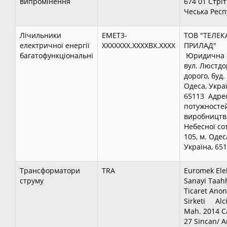
випромінення
674 01 Стріт
Чеська Респ
Лічильники
ЕMET3-
ТОВ "ТЕЛЕК
електричної енергії
XXXXXXX.XXXXBX.ХХXX
ПРИЛАД"
багатофункціональні
Юридична а
вул. Люстд
дорого, буд. 
Одеса, Украї
65113 Адре
потужносте
виробництва
Небесної сот
105, м. Одес
Україна, 65
Трансформатори
TRA
Euromek Elek
струму
Sanayi Taah
Ticaret Ano
Sirketi Alc
Mah. 2014 C
27 Sincan/ A