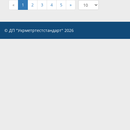
«
1
2
3
4
5
»
© ДП "Укрметртестстандарт" 2026