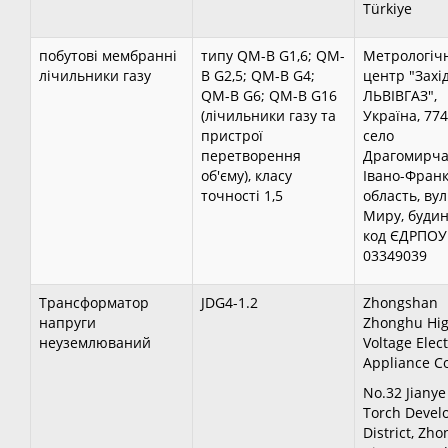
Türkiye
побутові мембранні
типу QM-B G1,6; QM-
Метрологіч
лічильники газу
B G2,5; QM-B G4;
центр "Захід
QM-B G6; QM-B G16
ЛЬВІВГАЗ",
(лічильники газу та
Україна, 774
пристрої
село
перетворення
Драгомирча
об'єму), класу
Івано-Франк
точності 1,5
область, ву
Миру, будин
код ЄДРПОУ
03349039
Трансформатор
JDG4-1.2
Zhongshan
напруги
Zhonghu Hi
неуземлюваний
Voltage Elect
Appliance Co.
No.32 Jianye
Torch Devel
District, Zh