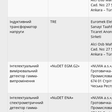
Cad. No: 27 
Ankara – Tür
Індуктивний
TRE
Euromek Elek
трансформатор
Sanayi Taah
напруги
Ticaret Ano
Sirketi
Alci Osb Ma
Cad. No: 27 
Ankara – Tür
Інтелектуальний
«NuDET EGM.G2»
«NUVIA a.s.»
вимірювальний
Гротовичка-
детектор гамма-
Промислова
випромінення
674 01 Стріт
Чеська Респ
Інтелектуальний
«NuDET ENA»
«NUVIA a.s.»
спектрометричний
Гротовичка-
детектор гамма-
Промислова