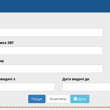
ика ЗВТ
ну
видачі з
Дата видачі до
Пошук
Очистити
Друк