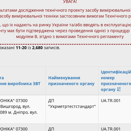
УВАГА!
льтатами дослідження технічного проекту засобу вимірювальної 
асобу вимірювальної техніки застосовним вимогам Технічного 
, що їх надають на ринку України та/або вводять в експлуатацію,
ту має бути підтверджена через проведення однієї з процедур о
модулем В, згідно з вимогами Технічного регламенту
оказані
11-20
із
2,680
записів.
Ідентифікаці
та
Найменування
номер
ння виробника ЗВТ
призначеного органу
призначеног
органу
РОНІКА" 07300
ДП
UA.TR.001
. Вишгород, вул.
"Укрметртестстандарт"
89 м. Дніпро, вул.
4
РОНІКА" 07300
ДП
UA.TR.001