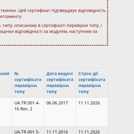
техніки. Цей сертифікат підтверджує відповідність
регламенту.
 типу, описаному в сертифікаті перевірки типу, і
цінки відповідності за модулем, наступним за
йний
№
Дата видачі
Строк дії
сертифіката
сертифіката
сертифіката
о
перевірки
перевірки
перевірки
типу
типу
типу
UA.TR.001 4-
06.06.2017
11.11.2026
16 Rev. 2
UA.TR.001 5-
11.11.2016
11.11.2026