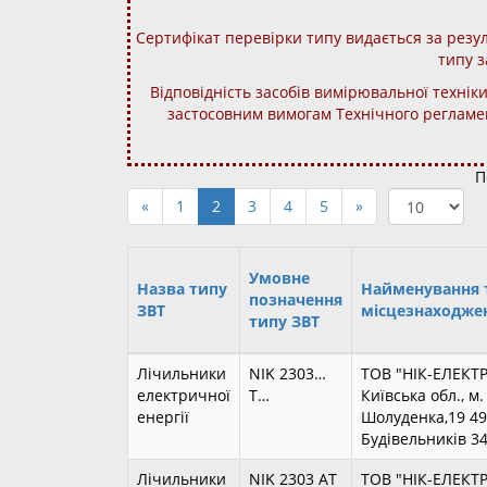
Сертифікат перевірки типу видається за резу
типу з
Відповідність засобів вимірювальної техніки
застосовним вимогам Технічного регламен
П
«
1
2
3
4
5
»
Умовне
Назва типу
Найменування 
позначення
ЗВТ
місцезнаходже
типу ЗВТ
Лічильники
NIK 2303…
ТОВ "НІК-ЕЛЕКТ
електричної
T…
Київська обл., м
енергії
Шолуденка,19 490
Будівельників 3
Лічильники
NIK 2303 AT
ТОВ "НІК-ЕЛЕКТ