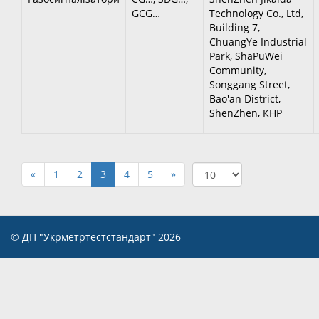
GCG…
Technology Co., Ltd
,
Building 7,
ChuangYe Industrial
Park, ShaPuWei
Community,
Songgang Street,
Bao'an District,
ShenZhen
, КНР
«
1
2
3
4
5
»
© ДП "Укрметртестстандарт" 2026