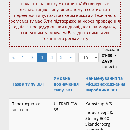
надають на ринку України та/або вводять в
експлуатацію, типу, описаному в сертифікаті
перевірки типу, і застосовним вимогам Технічного
регламенту має бути підтверджена через проведення
однієї з процедур оцінки відповідності за модулем,
наступним за модулем В, згідно з вимогами
Технічного регламенту
Показані
21-30
із
«
1
2
3
4
5
»
2,680
записів.
Умовне
Найменування та
Назва типу ЗВТ
позначення
місцезнаходження
типу ЗВТ
виробника ЗВТ
Перетворювач
ULTRAFLOW
Kamstrup A/S
витрати
85
Industrivej 28,
Stilling 8660
Skanderborg
Denmark