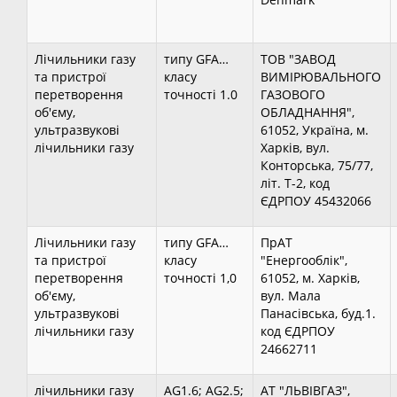
Лічильники газу
типу GFA…
ТОВ "ЗАВОД
та пристрої
класу
ВИМІРЮВАЛЬНОГО
перетворення
точності 1.0
ГАЗОВОГО
об'єму,
ОБЛАДНАННЯ",
ультразвукові
61052, Україна, м.
лічильники газу
Харків, вул.
Конторська, 75/77,
літ. Т-2, код
ЄДРПОУ 45432066
Лічильники газу
типу GFA…
ПрАТ
та пристрої
класу
"Енергооблік",
перетворення
точності 1,0
61052, м. Харків,
об'єму,
вул. Мала
ультразвукові
Панасівська, буд.1.
лічильники газу
код ЄДРПОУ
24662711
лічильники газу
AG1.6; AG2.5;
АТ "ЛЬВІВГАЗ",