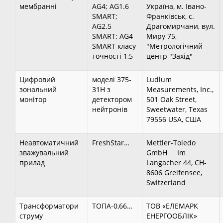
мембранні
AG4; AG1.6
Україна, м. Івано-
SMART;
Франківськ, с.
AG2.5
Драгомирчани, вул.
SMART; AG4
Миру 75,
SMART класу
"Метрологічний
точності 1,5
центр "Захід"
Цифровий
моделі 375-
Ludlum
зональний
31H з
Measurements, Inc.,
монітор
детектором
501 Oak Street,
нейтронів
Sweetwater, Texas
79556 USA, США
Неавтоматичний
FreshStar…
Mettler-Toledo
зважувальний
GmbH Im
прилад
Langacher 44, CH-
8606 Greifensee,
Switzerland
Трансформатори
ТОПА-0,66…
ТОВ «ЕЛЕМАРК
струму
ЕНЕРГООБЛІК»