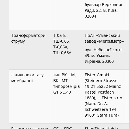
бульвар Верховної
Ради, 22, м. Київ,
02094
Трансформатори
Т-0,66,
ПрАТ «Уманський
струму
ТШ-0,66,
завод «Мегомметр»
Т-0,66А,
вул. Небесної сотні,
ТШ-0,66А
49, м. Умань,
Україна, 20300
лічильники газу
тип ВК …М,
Elster GmbH
мембранні
ВК…МТ
(Steinern Strasse
типорозмірів
19-21 55252 Mainz-
G1.6 …40
Kastel Postfach
1880), Elster s.r.o.
(Nam. Dr. A.
Schweitzera 194
91601 Stara Tura)
Газосигналізатори
CG…, SDG…,
ShenZhen Jikaida