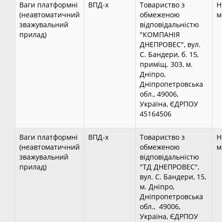
Ваги платформні
ВПД-х
Товариство з
Н
(неавтоматичний
обмеженою
м
зважувальний
відповідальністю
прилад)
"КОМПАНІЯ
ДНЕПРОВЕС", вул.
С. Бандери, б. 15,
приміщ. 303, м.
Дніпро,
Дніпропетровська
обл., 49006,
Україна, ЄДРПОУ
45164506
Ваги платформні
ВПД-х
Товариство з
Н
(неавтоматичний
обмеженою
м
зважувальний
відповідальністю
прилад)
"ТД ДНЕПРОВЕС",
вул. С. Бандери, 15,
м. Дніпро,
Дніпропетровська
обл., 49006,
Україна, ЄДРПОУ