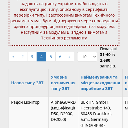
надають на ринку України та/або вводять в
експлуатацію, типу, описаному в сертифікаті
перевірки типу, і застосовним вимогам Технічного
регламенту має бути підтверджена через проведення
однієї з процедур оцінки відповідності за модулем,
наступним за модулем В, згідно з вимогами
Технічного регламенту
Показані
31-40
із
«
2
3
4
5
6
»
2,680
записів.
Умовне
Найменування та
Н
Назва типу ЗВТ
позначення
місцезнаходження
п
типу ЗВТ
виробника ЗВТ
о
Радон монітор
AlphaGUARD
BERTIN GmbH,
Н
(модифікації
Heerstrabe 149,
м
D50, D2000,
60488 Frankfurt,
DF2000)
a.m., Germany
(Німеччина)