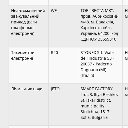
Неавтоматичний
WE
ТОВ "ВЕСТА МК".
Н
зважувальний
пров. Абрикосовий,
м
прилад (ваги
4/48, м. Балаклія,
платформні
Харківська обл.,
електронні)
Україна, 64200, код
ЄДРПОУ 35659310
Тахеометри
R20
STONEX Srl. Viale
Н
електронні
dell'Industria 53 -
м
20037 - Paderno
Dugnano (MI) -
(Італія)
Лічильник води
JETO
SMART FACTORY
Н
Ltd., 3, Iliya Beshkov
м
St, Iskar district,
municipality
Stolichna, 1517
Sofia, Bulgaria