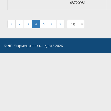
43720981
«
2
3
4
5
6
»
© ДП "Укрметртестстандарт" 2026