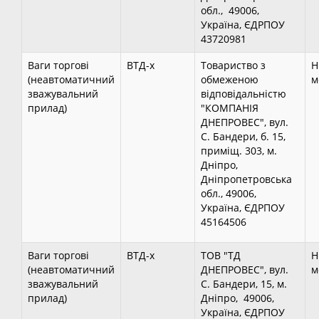
обл., 49006,
Україна, ЄДРПОУ
43720981
Ваги торгові
ВТД-х
Товариство з
Н
(неавтоматичний
обмеженою
м
зважувальний
відповідальністю
прилад)
"КОМПАНІЯ
ДНЕПРОВЕС", вул.
С. Бандери, б. 15,
приміщ. 303, м.
Дніпро,
Дніпропетровська
обл., 49006,
Україна, ЄДРПОУ
45164506
Ваги торгові
ВТД-х
ТОВ "ТД
Н
(неавтоматичний
ДНЕПРОВЕС", вул.
м
зважувальний
С. Бандери, 15, м.
прилад)
Дніпро, 49006,
Україна, ЄДРПОУ