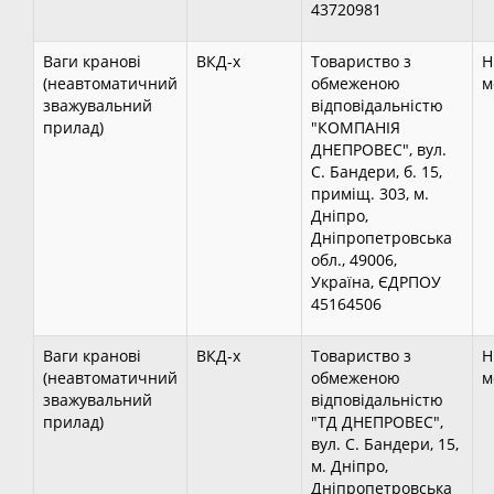
43720981
Ваги кранові
ВКД-х
Товариство з
Н
(неавтоматичний
обмеженою
м
зважувальний
відповідальністю
прилад)
"КОМПАНІЯ
ДНЕПРОВЕС", вул.
С. Бандери, б. 15,
приміщ. 303, м.
Дніпро,
Дніпропетровська
обл., 49006,
Україна, ЄДРПОУ
45164506
Ваги кранові
ВКД-х
Товариство з
Н
(неавтоматичний
обмеженою
м
зважувальний
відповідальністю
прилад)
"ТД ДНЕПРОВЕС",
вул. С. Бандери, 15,
м. Дніпро,
Дніпропетровська