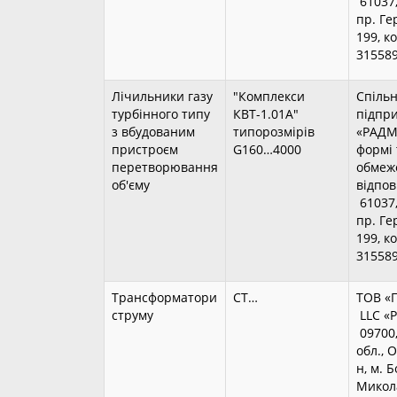
61037,
пр. Ге
199, к
31558
Лічильники газу
"Комплекси
Спіль
турбінного типу
КВТ-1.01А"
підпр
з вбудованим
типорозмірів
«РАДМ
пристроєм
G160…4000
формі 
перетворювання
обмеж
об'єму
відпо
61037,
пр. Ге
199, к
31558
Трансформатори
CT…
ТОВ «
струму
LLC 
09700,
обл., 
н, м. Б
Микол