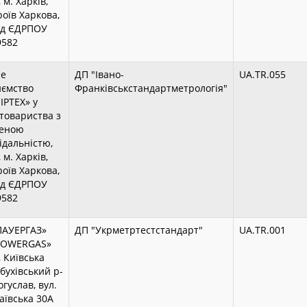
 м. Харків,
роїв Харкова,
од ЄДРПОУ
9582
не
ДП "Івано-
UA.TR.055
иємство
Франківськстандартметрологія"
ІРТЕХ» у
товариства з
еною
відальністю,
 м. Харків,
роїв Харкова,
од ЄДРПОУ
9582
ПАУЕРГАЗ»
ДП "Укрметртестстандарт"
UA.TR.001
«POWERGAS»
 Київська
Обухівський р-
огуслав, вул.
аївська 30А