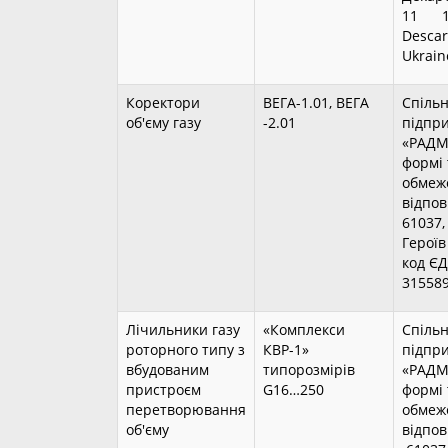
11 11
Descart
Ukrain
Коректори
ВЕГА-1.01, ВЕГА
Спіль
об'єму газу
-2.01
підпр
«РАДМ
формі 
обмеж
відпо
61037, 
Героїв
код Є
31558
Лічильники газу
«Комплекси
Спіль
роторного типу з
КВР-1»
підпр
вбудованим
типорозмірів
«РАДМ
пристроєм
G16…250
формі 
перетворювання
обмеж
об'єму
відпо