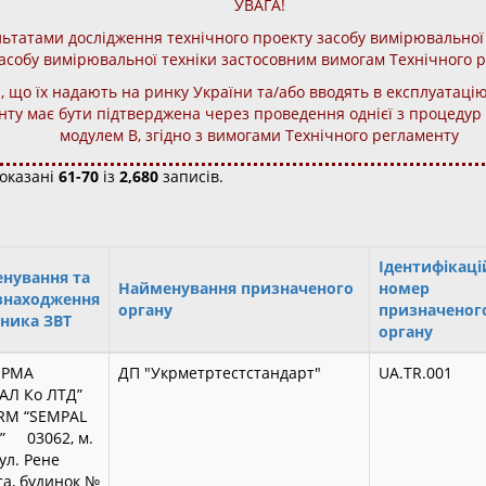
УВАГА!
льтатами дослідження технічного проекту засобу вимірювальної 
асобу вимірювальної техніки застосовним вимогам Технічного 
, що їх надають на ринку України та/або вводять в експлуатацію,
ту має бути підтверджена через проведення однієї з процедур о
модулем В, згідно з вимогами Технічного регламенту
оказані
61-70
із
2,680
записів.
Ідентифікац
нування та
Найменування призначеного
номер
знаходження
органу
призначеног
ника ЗВТ
органу
ІРМА
ДП "Укрметртестстандарт"
UA.TR.001
АЛ Ко ЛТД”
IRM “SEMPAL
D” 03062, м.
вул. Рене
а, будинок №