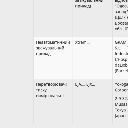
зважувальний
відпов
прилад)
"Одес
завод 
Щолків
Бровар
обл., 
Неавтоматичний
Xtrem…
GRAM 
зважувальний
S.L. T
прилад
Indust
L'Hospi
deLIob
(Barce
Перетворювачі
EJА…, EJХ…
Yokoga
тиску
Corpor
вимірювальні
2-9-32
Musash
Tokyo,
Japan