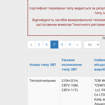
Сертифікат перевірки типу видається за резу
типу з
Відповідність засобів вимірювальної техніки
застосовним вимогам Технічного регламен
П
«
5
6
7
8
9
»
Умовне
Найме
Назва типу ЗВТ
позначення
місце
типу ЗВТ
вироб
Теплолічильник
S10H (S1H,
ТОВ Ф
СВТУ-10М,
“СЕМП
СВТУ-11Т)
LLC F
Co LT
Київ, 
Декарт