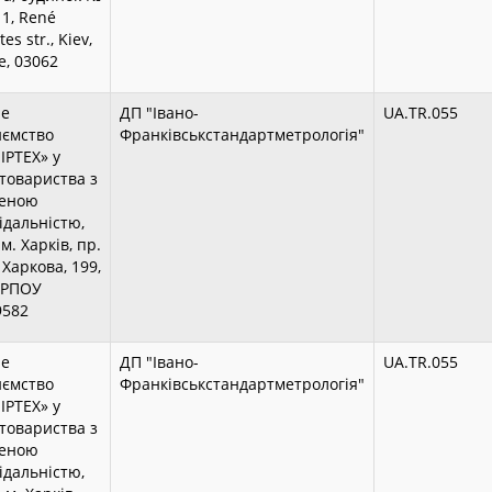
, René
es str., Kiev,
e, 03062
не
ДП "Івано-
UA.TR.055
иємство
Франківськстандартметрологія"
ІРТЕХ» у
товариства з
еною
відальністю,
м. Харків, пр.
 Харкова, 199,
ДРПОУ
9582
не
ДП "Івано-
UA.TR.055
иємство
Франківськстандартметрологія"
ІРТЕХ» у
товариства з
еною
відальністю,