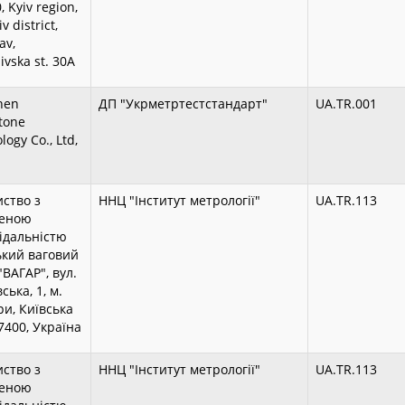
 Kyiv region,
 district,
av,
ivska st. 30A
hen
ДП "Укрметртестстандарт"
UA.TR.001
tone
logy Co., Ltd,
ство з
ННЦ "Інститут метрології"
UA.TR.113
еною
ідальністю
ький ваговий
"ВАГАР", вул.
ська, 1, м.
и, Київська
07400, Україна
ство з
ННЦ "Інститут метрології"
UA.TR.113
еною