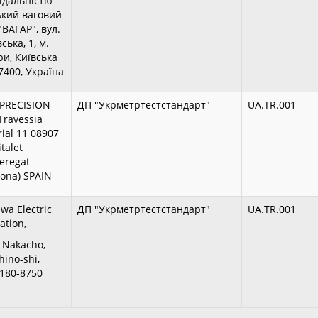
ідальністю
ький ваговий
"ВАГАР", вул.
ська, 1, м.
и, Київська
07400, Україна
PRECISION
ДП "Укрметртестстандарт"
UA.TR.001
ravessia
rial 11 08907
talet
eregat
lona) SPAIN
wa Electric
ДП "Укрметртестстандарт"
UA.TR.001
ation,
, Nakacho,
ino-shi,
 180-8750