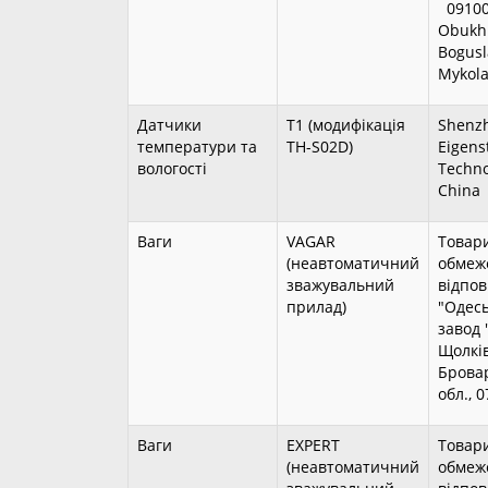
09100,
Obukhiv
Bogusl
Mykola
Датчики
Т1 (модифікація
Shenz
температури та
TH-S02D)
Eigens
вологості
Techno
China
Ваги
VAGAR
Товари
(неавтоматичний
обмеж
зважувальний
відпов
прилад)
"Одес
завод 
Щолків
Бровар
обл., 
Ваги
EXPERT
Товари
(неавтоматичний
обмеж