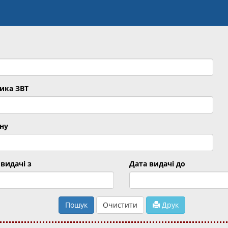
ика ЗВТ
ну
видачі з
Дата видачі до
Пошук
Очистити
Друк