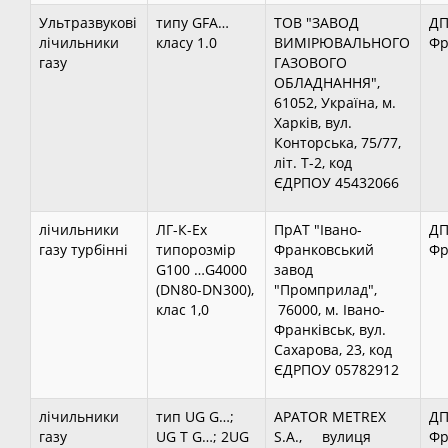
Ультразвукові
типу GFA…
ТОВ "ЗАВОД
ДП
лічильники
класу 1.0
ВИМІРЮВАЛЬНОГО
Фр
газу
ГАЗОВОГО
ОБЛАДНАННЯ",
61052, Україна, м.
Харків, вул.
Конторська, 75/77,
літ. Т-2, код
ЄДРПОУ 45432066
лічильники
ЛГ-К-Ех
ПрАТ "Івано-
ДП
газу турбінні
типорозмір
Франковський
Фр
G100 …G4000
завод
(DN80-DN300),
"Промприлад",
клас 1,0
76000, м. Івано-
Франківськ, вул.
Сахарова, 23, код
ЄДРПОУ 05782912
лічильники
тип UG G…;
APATOR METREX
ДП
газу
UG T G…; 2UG
S.A., вулиця
Фр