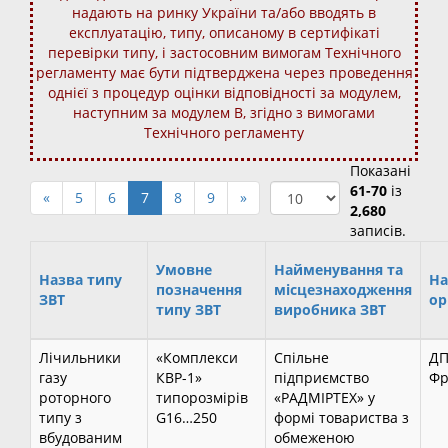
надають на ринку України та/або вводять в
експлуатацію, типу, описаному в сертифікаті
перевірки типу, і застосовним вимогам Технічного
регламенту має бути підтверджена через проведення
однієї з процедур оцінки відповідності за модулем,
наступним за модулем В, згідно з вимогами
Технічного регламенту
Показані
61-70
із
«
5
6
7
8
9
»
2,680
записів.
Умовне
Найменування та
Назва типу
На
позначення
місцезнаходження
ЗВТ
ор
типу ЗВТ
виробника ЗВТ
Лічильники
«Комплекси
Спільне
ДП
газу
КВР-1»
підприємство
Фр
роторного
типорозмірів
«РАДМІРТЕХ» у
типу з
G16…250
формі товариства з
вбудованим
обмеженою