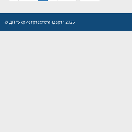
© ДП "Укрметртестстандарт" 2026