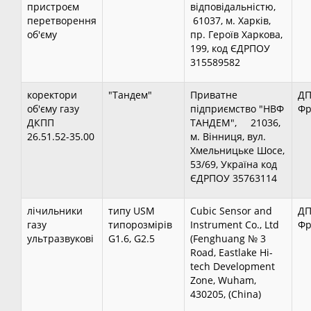
пристроєм
відповідальністю,
перетворення
61037, м. Харків,
об'єму
пр. Героїв Харкова,
199, код ЄДРПОУ
315589582
коректори
"Тандем"
Приватне
ДП
об'єму газу
підприємство "НВФ
Фр
ДКПП
ТАНДЕМ", 21036,
26.51.52-35.00
м. Вінниця, вул.
Хмельницьке Шосе,
53/69, Україна код
ЄДРПОУ 35763114
лічильники
типу USM
Cubic Sensor and
ДП
газу
типорозмірів
Instrument Co., Ltd
Фр
ультразвукові
G1.6, G2.5
(Fenghuang № 3
Road, Eastlake Hi-
tech Development
Zone, Wuham,
430205, (China)