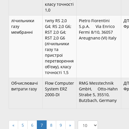
класу точності
1,0
лічильники
типу RS 2,0
Pietro Fiorentini
ДП
газу
G4; RS 2,0 G6;
S.p.A. Via Enrico
Фр
мембранні
RST 2,0 G4;
Fermi 8/10, 36057
RST 2,0 G6
Areugnano (VI) Italy
(лічильники
газу та
пристрої
перетворення
об'єму), класу
точності 1,5
Обчислювачі
Flow Computer
RMG Messtechnik
ДП
витрати газу
System ERZ
GmbH, Otto-Hahn
Фр
2000-DI
Strabe 5, 35510,
Butzbach, Germany
«
5
6
7
8
9
»