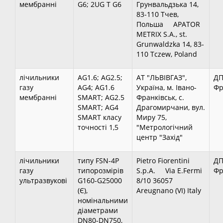
мембранні
G6; 2UG T G6
Грунвальдзька 14,
83-110 Тчев,
Польша APATOR
METRIX S.A., st.
Grunwaldzka 14, 83-
110 Tczew, Poland
лічильники
AG1.6; AG2.5;
АТ "ЛЬВІВГАЗ",
ДП
газу
AG4; AG1.6
Україна, м. Івано-
Фр
мембранні
SMART; AG2.5
Франківськ, с.
SMART; AG4
Драгомирчани, вул.
SMART класу
Миру 75,
точності 1,5
"Метрологічний
центр "Захід"
лічильники
типу FSN-4P
Pietro Fiorentini
ДП
газу
типорозмірів
S.p.A. Via E.Fermi
Фр
ультразвукові
G160-G25000
8/10 36057
(Є),
Areugnano (VI) Italy
номінальними
діаметрами
DN80-DN750,