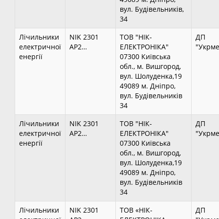
вул. Будівельників,
34
Лічильники
NIK 2301
ТОВ "НІК-
ДП
електричної
AP2…
ЕЛЕКТРОНІКА"
"Укрме
енергії
07300 Київська
обл., м. Вишгород,
вул. Шолуденка,19
49089 м. Дніпро,
вул. Будівельників
34
Лічильники
NIK 2301
ТОВ "НІК-
ДП
електричної
AP2…
ЕЛЕКТРОНІКА"
"Укрме
енергії
07300 Київська
обл., м. Вишгород,
вул. Шолуденка,19
49089 м. Дніпро,
вул. Будівельників
34
Лічильники
NIK 2301
ТОВ «НІК-
ДП