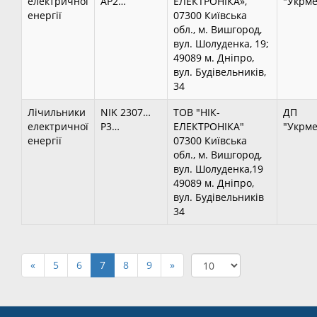
електричної
AP2…
ЕЛЕКТРОНІКА»,
"Укрме
енергії
07300 Київська
обл., м. Вишгород,
вул. Шолуденка, 19;
49089 м. Дніпро,
вул. Будівельників,
34
Лічильники
NIK 2307…
ТОВ "НІК-
ДП
електричної
P3…
ЕЛЕКТРОНІКА"
"Укрме
енергії
07300 Київська
обл., м. Вишгород,
вул. Шолуденка,19
49089 м. Дніпро,
вул. Будівельників
34
«
5
6
7
8
9
»