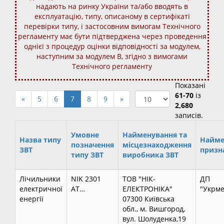
надають на ринку України та/або вводять в
експлуатацію, типу, описаному в сертифікаті
перевірки типу, і застосовним вимогам Технічного
регламенту має бути підтверджена через проведення
однієї з процедур оцінки відповідності за модулем,
наступним за модулем В, згідно з вимогами
Технічного регламенту
Показані
61-70
із
«
5
6
7
8
9
»
2,680
записів.
Умовне
Найменування та
Назва типу
Найме
позначення
місцезнаходження
ЗВТ
призн
типу ЗВТ
виробника ЗВТ
Лічильники
NIK 2301
ТОВ "НІК-
ДП
електричної
AT…
ЕЛЕКТРОНІКА"
"Укрме
енергії
07300 Київська
обл., м. Вишгород,
вул. Шолуденка,19