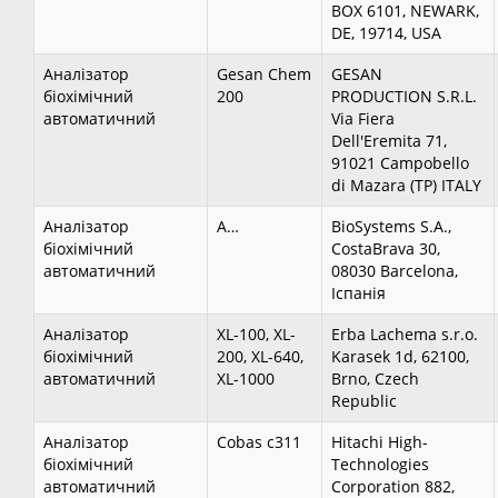
BOX 6101, NEWARK,
DE, 19714, USA
Аналізатор
Gesan Chem
GESAN
біохімічний
200
PRODUCTION S.R.L.
автоматичний
Via Fiera
Dell'Eremita 71,
91021 Campobello
di Mazara (TP) ITALY
Аналізатор
А…
BioSystems S.A.,
біохімічний
CostaBrava 30,
автоматичний
08030 Barcelona,
Іспанія
Аналізатор
XL-100, XL-
Erba Lachema s.r.o.
біохімічний
200, XL-640,
Karasek 1d, 62100,
автоматичний
XL-1000
Brno, Czech
Republic
Аналізатор
Cobas c311
Hitachi High-
біохімічний
Technologies
автоматичний
Corporation 882,