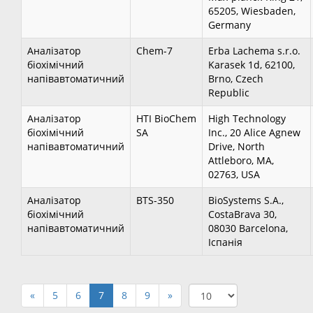
65205, Wiesbaden,
Germany
Аналізатор
Chem-7
Erba Lachema s.r.o.
біохімічний
Karasek 1d, 62100,
напівавтоматичний
Brno, Czech
Republic
Аналізатор
HTI BioChem
High Technology
біохімічний
SA
Inc., 20 Alice Agnew
напівавтоматичний
Drive, North
Attleboro, MA,
02763, USA
Аналізатор
ВTS-350
BioSystems S.A.,
біохімічний
CostaBrava 30,
напівавтоматичний
08030 Barcelona,
Іспанія
«
5
6
7
8
9
»