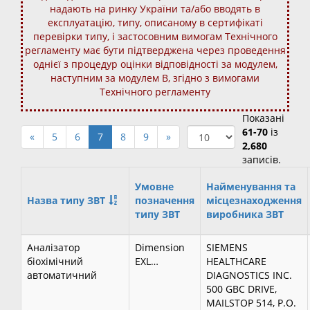
надають на ринку України та/або вводять в
експлуатацію, типу, описаному в сертифікаті
перевірки типу, і застосовним вимогам Технічного
регламенту має бути підтверджена через проведення
однієї з процедур оцінки відповідності за модулем,
наступним за модулем В, згідно з вимогами
Технічного регламенту
Показані
61-70
із
«
5
6
7
8
9
»
2,680
записів.
Умовне
Найменування та
Назва типу ЗВТ
позначення
місцезнаходження
типу ЗВТ
виробника ЗВТ
Аналізатор
Dimension
SIEMENS
біохімічний
EXL…
HEALTHCARE
автоматичний
DIAGNOSTICS INC.
500 GBC DRIVE,
MAILSTOP 514, P.O.