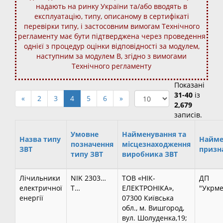
надають на ринку України та/або вводять в
експлуатацію, типу, описаному в сертифікаті
перевірки типу, і застосовним вимогам Технічного
регламенту має бути підтверджена через проведення
однієї з процедур оцінки відповідності за модулем,
наступним за модулем В, згідно з вимогами
Технічного регламенту
Показані
31-40
із
«
2
3
4
5
6
»
2,679
записів.
Умовне
Найменування та
Назва типу
Найме
позначення
місцезнаходження
ЗВТ
призн
типу ЗВТ
виробника ЗВТ
Лічильники
NIK 2303…
ТОВ «НІК-
ДП
електричної
T…
ЕЛЕКТРОНІКА»,
"Укрме
енергії
07300 Київська
обл., м. Вишгород,
вул. Шолуденка,19;