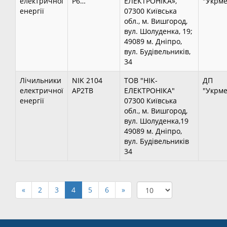
електричної
P6…
ЕЛЕКТРОНІКА»,
"Укрме
енергії
07300 Київська
обл., м. Вишгород,
вул. Шолуденка, 19;
49089 м. Дніпро,
вул. Будівельників,
34
Лічильники
NIK 2104
ТОВ "НІК-
ДП
електричної
AP2TB
ЕЛЕКТРОНІКА"
"Укрме
енергії
07300 Київська
обл., м. Вишгород,
вул. Шолуденка,19
49089 м. Дніпро,
вул. Будівельників
34
«
2
3
4
5
6
»