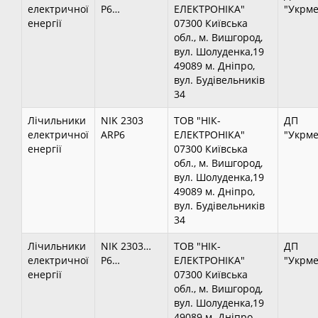
електричної
P6…
ЕЛЕКТРОНІКА"
"Укрме
енергії
07300 Київська
обл., м. Вишгород,
вул. Шолуденка,19
49089 м. Дніпро,
вул. Будівельників
34
Лічильники
NIK 2303
ТОВ "НІК-
ДП
електричної
ARP6
ЕЛЕКТРОНІКА"
"Укрме
енергії
07300 Київська
обл., м. Вишгород,
вул. Шолуденка,19
49089 м. Дніпро,
вул. Будівельників
34
Лічильники
NIK 2303…
ТОВ "НІК-
ДП
електричної
P6…
ЕЛЕКТРОНІКА"
"Укрме
енергії
07300 Київська
обл., м. Вишгород,
вул. Шолуденка,19
49089 м. Дніпро,